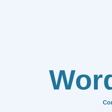
Wor
Co