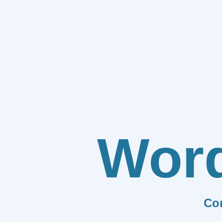
Wor
Co