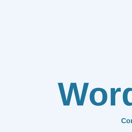
Wor
Co