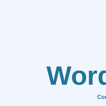
Wor
Co