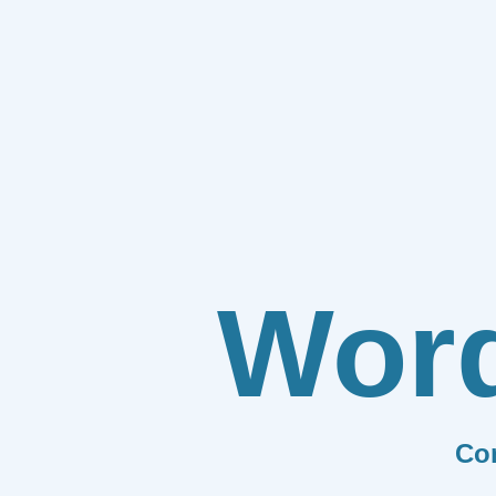
Wor
Co