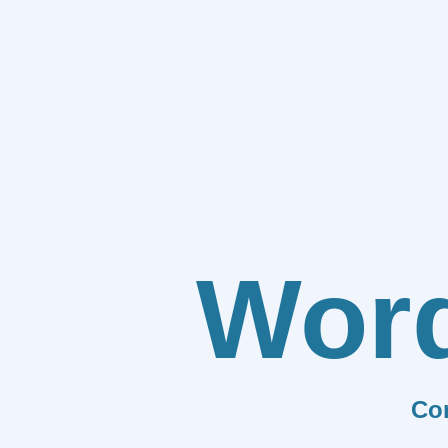
Wor
Co