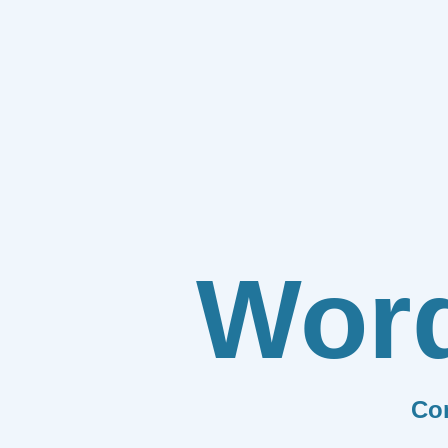
Wor
Co