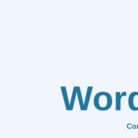
Wor
Co