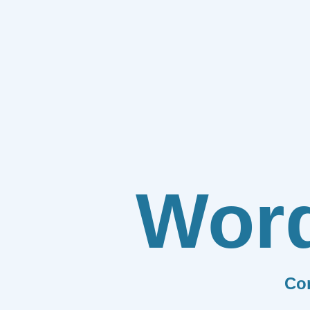
Wor
Co