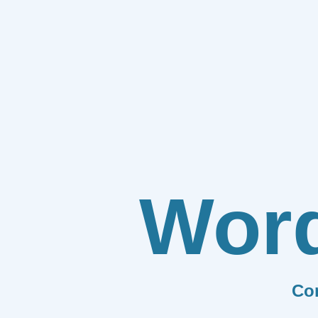
Wor
Co