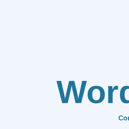
Wor
Co