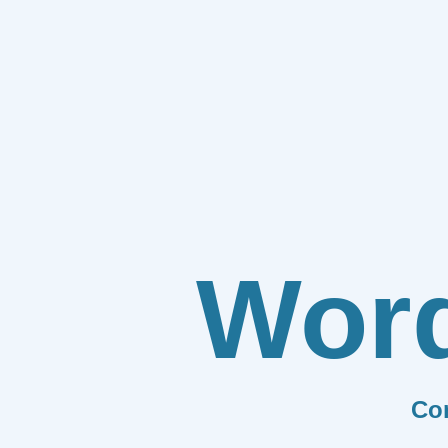
Wor
Co