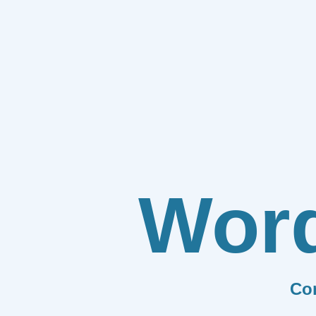
Wor
Co