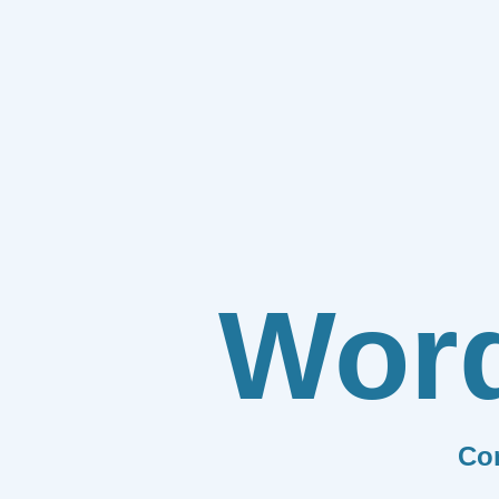
Wor
Co