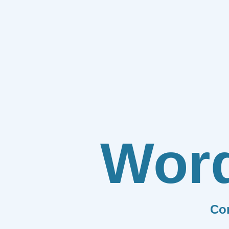
Wor
Co