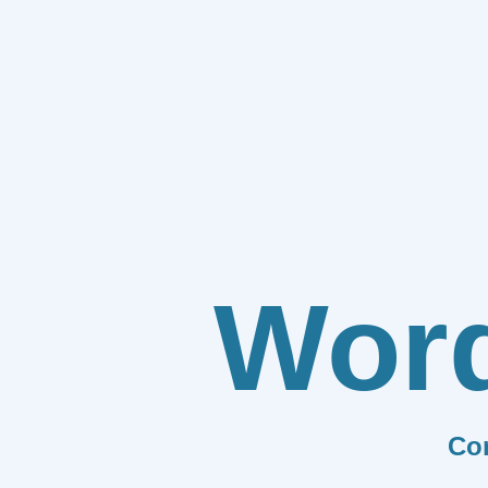
Wor
Co