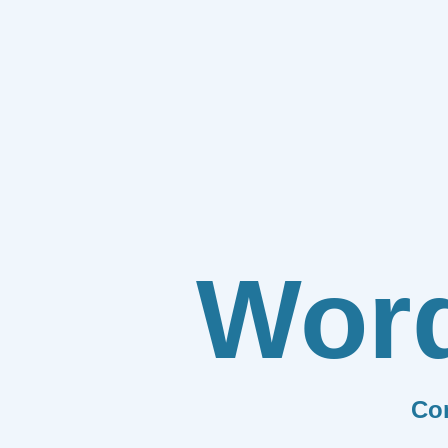
Wor
Co