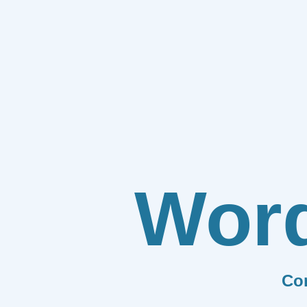
Wor
Co