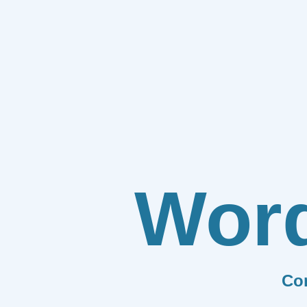
Wor
Co