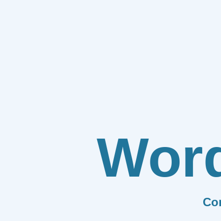
Wor
Co