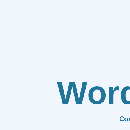
Wor
Co