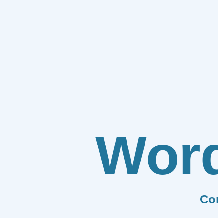
Wor
Co