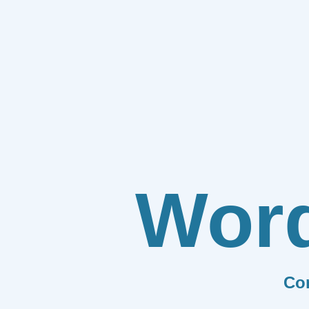
Wor
Co