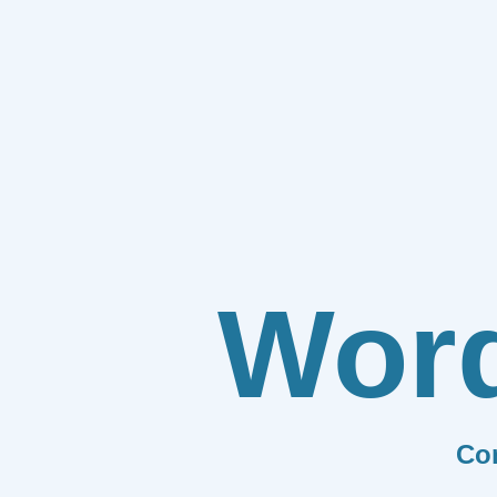
Wor
Co