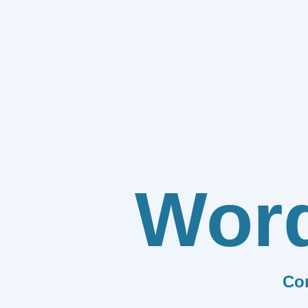
Wor
Co