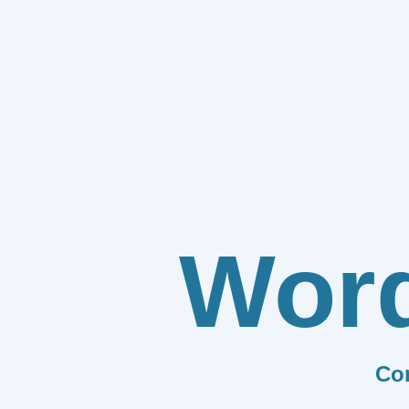
Wor
Co