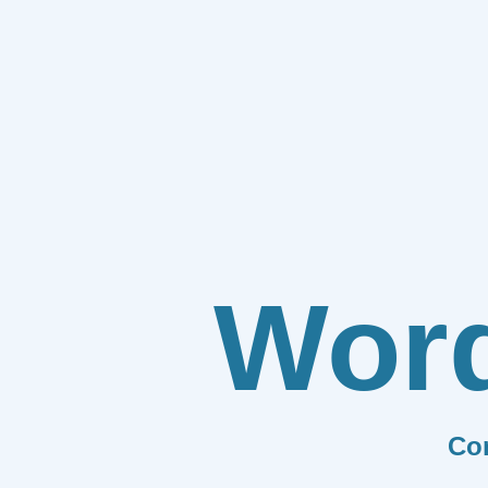
Wor
Co