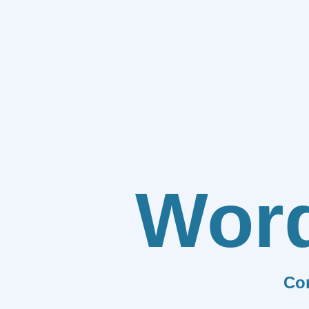
Wor
Co