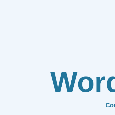
Wor
Co