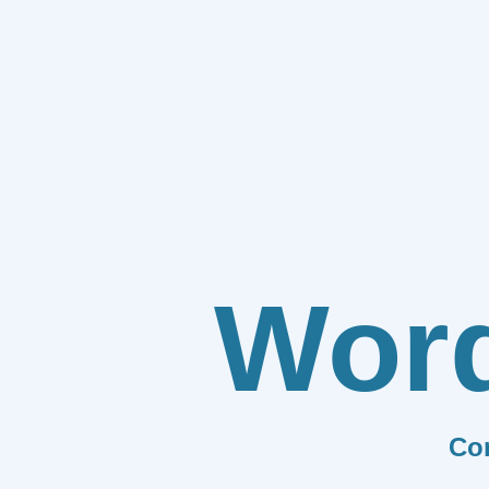
Wor
Co