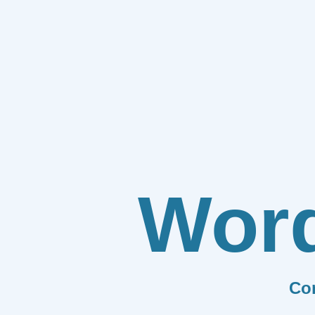
Wor
Co