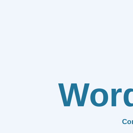
Wor
Co