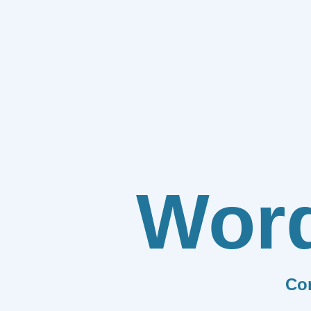
Wor
Co