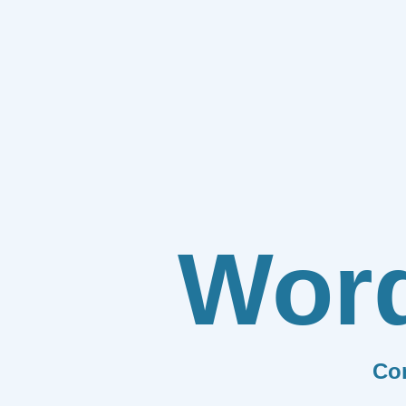
Wor
Co