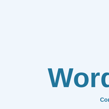
Wor
Co