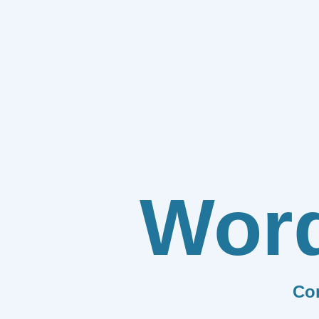
Wor
Co