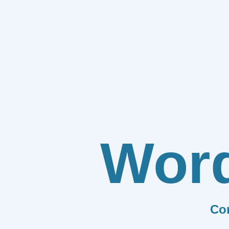
Wor
Co