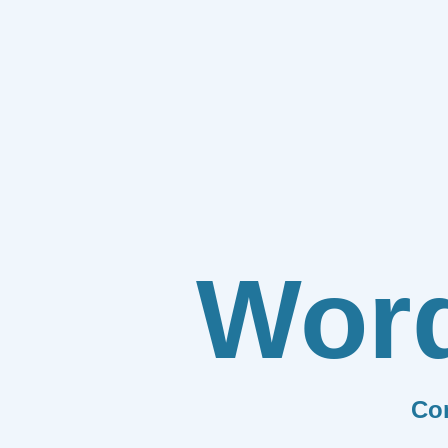
Wor
Co