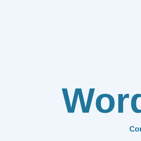
Wor
Co