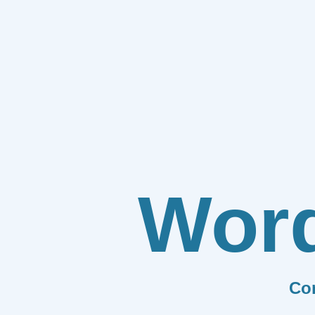
Wor
Co