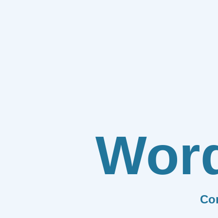
Wor
Co