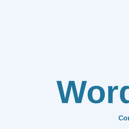
Wor
Co