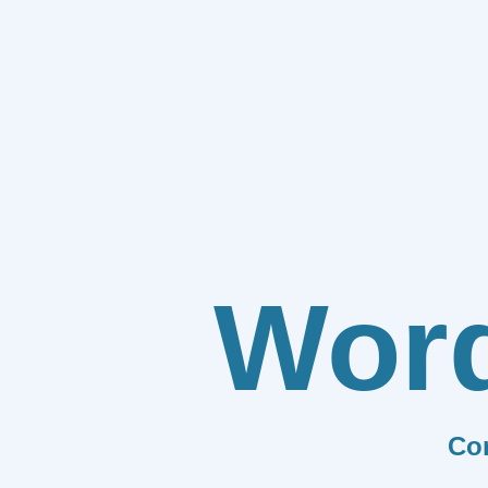
Wor
Co