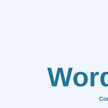
Wor
Co