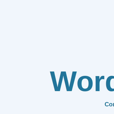
Wor
Co